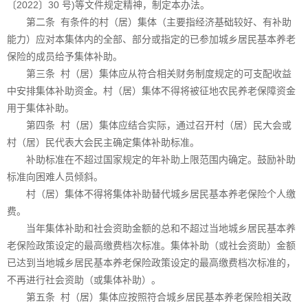
〔2022〕30 号)等文件规定精神，制定本办法。
第二条 有条件的村（居）集体（主要指经济基础较好、有补助
能力）应对本集体内的全部、部分或指定的已参加城乡居民基本养老
保险的成员给予集体补助。
第三条 村（居）集体应从符合相关财务制度规定的可支配收益
中安排集体补助资金。村（居）集体不得将被征地农民养老保障资金
用于集体补助。
第四条 村（居）集体应结合实际，通过召开村（居）民大会或
村（居）民代表大会民主确定集体补助标准。
补助标准在不超过国家规定的年补助上限范围内确定。鼓励补助
标准向困难人员倾斜。
村（居）集体不得将集体补助替代城乡居民基本养老保险个人缴
费。
当年集体补助和社会资助金额的总和不超过当地城乡居民基本养
老保险政策设定的最高缴费档次标准。集体补助（或社会资助）金额
已达到当地城乡居民基本养老保险政策设定的最高缴费档次标准的，
不再进行社会资助（或集体补助）。
第五条 村（居）集体应按照符合城乡居民基本养老保险相关政