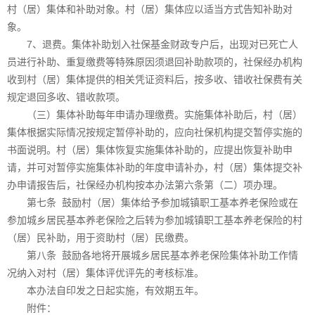
村（居）集体和补助对象。村（居）集体应以适当方式告知补助对
象。
7、退费。集体补助划入社保基金财政专户后，出现对已死亡人
员进行补助、重复缴费等特殊原因须退回补助款项的，社保经办机构
收到村（居）集体提供的相关凭证资料后，按多收、错收社保费有关
规定退回多收、错收款项。
（三）集体补助每年申请办理缴费。实施集体补助后，村（居）
集体根据实际情况按规定暂停补助的，应向社保机构提交暂停实施的
书面说明。村（居）集体恢复实施集体补助的，应提出恢复补助申
请，并可对暂停实施集体补助的年度申请补办，村（居）集体提交补
办申请报告后，社保经办机构按本办法第六条第（二）项办理。
第七条 鼓励村（居）集体给予参加城镇职工基本养老保险或在
参加城乡居民基本养老保险之后转为参加城镇职工基本养老保险的村
（居）民补助，用于资助村（居）民缴费。
第八条 鼓励各地将开展城乡居民基本养老保险集体补助工作情
况纳入对村（居）集体评优评先的考核标准。
本办法自印发之日起实施，有效期五年。
附件：