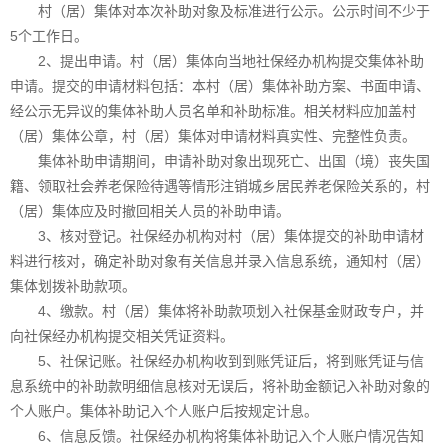
村（居）集体对本次补助对象及标准进行公示。公示时间不少于
5个工作日。
2、提出申请。村（居）集体向当地社保经办机构提交集体补助
申请。提交的申请材料包括：本村（居）集体补助方案、书面申请、
经公示无异议的集体补助人员名单和补助标准。相关材料应加盖村
（居）集体公章，村（居）集体对申请材料真实性、完整性负责。
集体补助申请期间，申请补助对象出现死亡、出国（境）丧失国
籍、领取社会养老保险待遇等情形注销城乡居民养老保险关系的，村
（居）集体应及时撤回相关人员的补助申请。
3、核对登记。社保经办机构对村（居）集体提交的补助申请材
料进行核对，确定补助对象有关信息并录入信息系统，通知村（居）
集体划拨补助款项。
4、缴款。村（居）集体将补助款项划入社保基金财政专户，并
向社保经办机构提交相关凭证资料。
5、社保记账。社保经办机构收到到账凭证后，将到账凭证与信
息系统中的补助款明细信息核对无误后，将补助金额记入补助对象的
个人账户。集体补助记入个人账户后按规定计息。
6、信息反馈。社保经办机构将集体补助记入个人账户情况告知