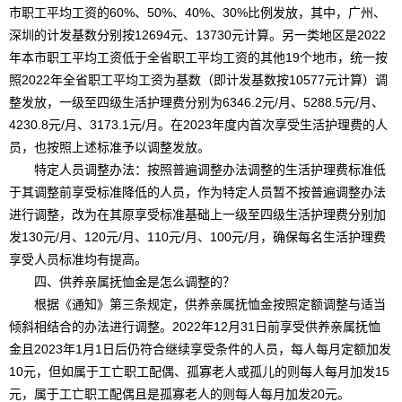
市职工平均工资的60%、50%、40%、30%比例发放，其中，广州、
深圳的计发基数分别按12694元、13730元计算。另一类地区是2022
年本市职工平均工资低于全省职工平均工资的其他19个地市，统一按
照2022年全省职工平均工资为基数（即计发基数按10577元计算）调
整发放，一级至四级生活护理费分别为6346.2元/月、5288.5元/月、
4230.8元/月、3173.1元/月。在2023年度内首次享受生活护理费的人
员，也按照上述标准予以调整发放。
特定人员调整办法：按照普遍调整办法调整的生活护理费标准低
于其调整前享受标准降低的人员，作为特定人员暂不按普遍调整办法
进行调整，改为在其原享受标准基础上一级至四级生活护理费分别加
发130元/月、120元/月、110元/月、100元/月，确保每名生活护理费
享受人员标准均有提高。
四、供养亲属抚恤金是怎么调整的？
根据《通知》第三条规定，供养亲属抚恤金按照定额调整与适当
倾斜相结合的办法进行调整。2022年12月31日前享受供养亲属抚恤
金且2023年1月1日后仍符合继续享受条件的人员，每人每月定额加发
10元，但如属于工亡职工配偶、孤寡老人或孤儿的则每人每月加发15
元，属于工亡职工配偶且是孤寡老人的则每人每月加发20元。