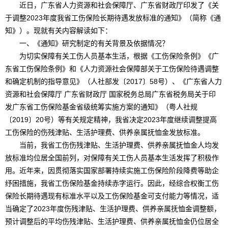
近日，广东省人力资源和社会保障厅、广东省财政厅印发了《关
于调整2023年度我省工伤保险长期待遇发放标准的通知》（简称《通
知》）。现就有关内容解读如下：
一、《通知》研究制定的有关背景及依据情况？
为切实保障有关工伤人员基本生活，根据《工伤保险条例》《广
东省工伤保险条例》和《人力资源社会保障部关于工伤保险待遇调整
和确定机制的指导意见》（人社部发〔2017〕58号）、《广东省人力
资源和社会保障厅 广东省财政厅 国家税务总局广东省税务局关于印
发广东省工伤保险基金省级统筹实施方案的通知》（粤人社规
〔2019〕20号）等有关规定精神，我省决定2023年度继续调整提高
工伤保险的伤残津贴、生活护理费、供养亲属抚恤金发放标准。
当前，我省工伤伤残津贴、生活护理费、供养亲属抚恤金人均发
放标准均位居全国前列，对保障有关工伤人员基本生活发挥了积极作
用。近年来，因贯彻落实国家部署持续实施工伤保险阶段降费等助企
纾困措施，我省工伤保险基金持续赤字运行。因此，经综合权衡工伤
保险长期待遇现有标准水平以及工伤保险基金可支付能力等情况，适
当确定了2023年度伤残津贴、生活护理费、供养亲属抚恤金调整额，
预计调整后的平均伤残津贴、生活护理费、供养亲属抚恤金仍位居全