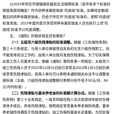
以2023年所在市城镇居民最低生活保障标准（该市有多个标准的
按就高原则确定）作为供养亲属抚恤金“托底线”标准。如果经定额调
整后的供养亲属抚恤金，仍低于所在市“托底线”标准的，按照“托底线”
标准发放。2023年度内首次享受供养亲属抚恤金人员也执行上述“托
底线”标准予以托底调整。
五、《通知》的相关规定还有哪些？
（一）五级至六级伤残津贴的标准调整。
根据《工伤保险条例》
第三十六条规定，与用人单位保留劳动关系的五至六级伤残职工，如
不能安排适当工作的，由用人单位按月发放伤残津贴。为了切实保障
此类工伤人员基本生活，根据《通知》第四条第一项规定，五级至六
级工伤伤残人员于2022年12月31日前已享受且2023年1月1日起仍继
续享受伤残津贴的，其用人单位可以参照本通知相关办法予以调整发
放标准（五级、六级伤残津贴调整额可参照分别不低于92元/月、84
元/月的标准）。
（二）伤残津贴与基本养老金的补差额计算办法。
根据《工伤保
险条例》第三十五条规定，一级至四级伤残人员达到退休年龄并办理
退休手续后，停发伤残津贴，按照规定享受基本养老保险待遇；基本
养老保险待遇低于伤残津贴的，由工伤保险基金补足差额。为切实保