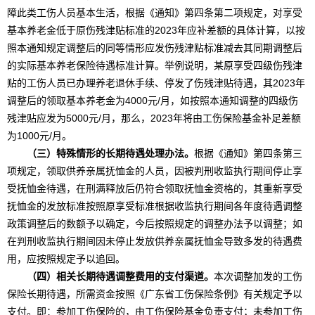
障此类工伤人员基本生活，根据《通知》第四条第二项规定，对享受
基本养老金低于原伤残津贴标准的2023年应补差额的具体计算，以按
照本通知规定调整后的同等情形应发伤残津贴标准减去其同期调整后
的实际基本养老保险待遇标准计算。举例说明，某原享受四级伤残津
贴的工伤人员已办理养老退休手续、停发了伤残津贴待遇，其2023年
调整后的领取基本养老金为4000元/月，如按照本通知调整的四级伤
残津贴应发为5000元/月，那么，2023年将由工伤保险基金补足差额
为1000元/月。
（三）特殊情形的长期待遇处理办法。
根据《通知》第四条第三
项规定，领取供养亲属抚恤金的人员，因被判刑收监执行期间停止享
受抚恤金待遇，在刑满释放后仍符合领取抚恤金资格的，其重新享受
抚恤金的发放标准按照原享受标准根据收监执行期间各年度待遇调整
政策调整后的数额予以确定，今后按照规定的调整办法予以调整；如
在判刑收监执行期间因未停止发放供养亲属抚恤金导致多发的待遇费
用，应按照规定予以追回。
（四）相关长期待遇调整费用的支付渠道。
本次调整加发的工伤
保险长期待遇，所需资金按照《广东省工伤保险条例》有关规定予以
支付。即：参加工伤保险的，由工伤保险基金负责支付；未参加工伤