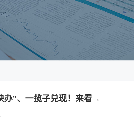
快办”、一揽子兑现！来看→
：