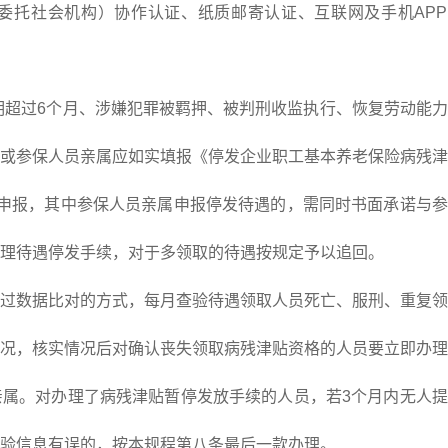
委托社会机构）协作认证、纸质邮寄认证、互联网及手机APP
超过6个月、涉嫌犯罪被羁押、被判刑收监执行、恢复劳动能力
或参保人员亲属应如实填报《停发企业职工基本养老保险病残津
申报，其中参保人员亲属申报停发待遇的，需同时书面承诺与参
理待遇停发手续，对于多领取的待遇按规定予以追回。
数据比对的方式，每月查验待遇领取人员死亡、服刑、重复领
况，核实情况后对确认丧失领取病残津贴资格的人员要立即办理
属。对办理了病残津贴暂停发放手续的人员，若3个月内无人提
验信息有误的，按本规程第八条最后一款办理。