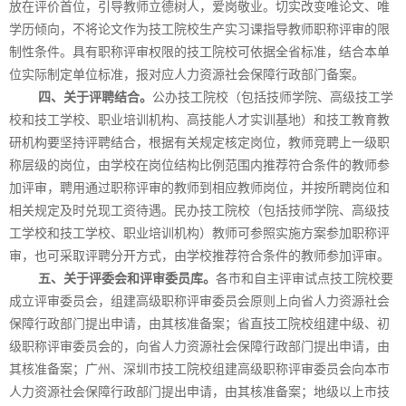
放在评价首位，引导教师立德树人，爱岗敬业。切实改变唯论文、唯
学历倾向，不将论文作为技工院校生产实习课指导教师职称评审的限
制性条件。具有职称评审权限的技工院校可依据全省标准，结合本单
位实际制定单位标准，报对应人力资源社会保障行政部门备案。
四、关于评聘结合。
公办技工院校（包括技师学院、高级技工学
校和技工学校、职业培训机构、高技能人才实训基地）和技工教育教
研机构要坚持评聘结合，根据有关规定核定岗位，教师竞聘上一级职
称层级的岗位，由学校在岗位结构比例范围内推荐符合条件的教师参
加评审，聘用通过职称评审的教师到相应教师岗位，并按所聘岗位和
相关规定及时兑现工资待遇。民办技工院校（包括技师学院、高级技
工学校和技工学校、职业培训机构）教师可参照实施方案参加职称评
审，也可采取评聘分开方式，由学校推荐符合条件的教师参加评审。
五、关于评委会和评审委员库。
各市和自主评审试点技工院校要
成立评审委员会，组建高级职称评审委员会原则上向省人力资源社会
保障行政部门提出申请，由其核准备案；省直技工院校组建中级、初
级职称评审委员会的，向省人力资源社会保障行政部门提出申请，由
其核准备案；广州、深圳市技工院校组建高级职称评审委员会向本市
人力资源社会保障行政部门提出申请，由其核准备案；地级以上市技