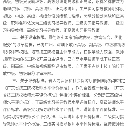
高级，初级只设助理级，高级分设副高级和正高级，职称名称依次为
助理讲师、讲师、高级讲师、正高级讲师。生产实习指导教师职称设
初级、中级、高级，初级分设员级和助理级，高级分设副高级和正高
级，职称名称依次为三级实习指导教师、二级实习指导教师、一级实
习指导教师、高级实习指导教师、正高级实习指导教师。
二、关于评审权限。
贯彻落实国家“简政放权，放管结合，优化
服务”的改革精神，已向广州、深圳下放正高级、副高级、中级和初级
职称评审权限。培育技工院校自主评审能力，在教学能力较强、教师
规模较大的技工院校开展自主评审，已向高水平技师学院下放正高
级、副高级、中级和初级职称评审权限，向国家重点以上技工院校下
放中级、初级职称评审权限。
三、关于评价标准。
省人力资源和社会保障厅依据国家标准制定
《广东省技工院校教师水平评价标准》，作为全省统一标准。《广东
省技工院校教师水平评价标准》包括9个评价标准，分别是正高级讲
师水平评价标准、正高级实习指导教师水平评价标准、高级讲师水平
评价标准、高级实习指导教师水平评价标准、讲师水平评价标准、一
级实习指导教师水平评价标准、助理讲师水平评价标准、二级实习指
导教师水平评价标准、三级实习指导教师水平评价标准。坚持把师德